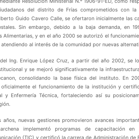
ediante Resolución Ministerial N.º 1906-91-ED, como respu
udadanos del distrito de Frías comprometidos con la 
Alberto Guido Cavero Calle, se ofertaron inicialmente las ca
restales. Sin embargo, debido a la baja demanda, en 19
as Alimentarias, y en el año 2000 se autorizó el funcionamie
 atendiendo al interés de la comunidad por nuevas alternat
 del Ing. Enrique López Cruz, a partir del año 2002, se l
stitucional y se mejoró significativamente la infraestructu
anon, consolidando la base física del instituto. En 200
oficialmente el funcionamiento de la institución y certifi
al y Enfermería Técnica, fortaleciendo así su posicion
gión.
 años, nuevas gestiones promovieron avances importante
archena implementó programas de capacitación en 
icación (TIC) y certificó la carrera de Administración de 