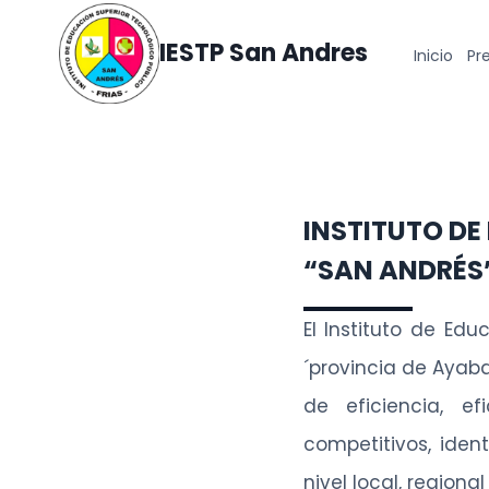
Skip
to
IESTP San Andres
Inicio
Pr
content
INSTITUTO DE
“SAN ANDRÉS”
El Instituto de Edu
´provincia de Ayaba
de eficiencia, e
competitivos, iden
nivel local, regional