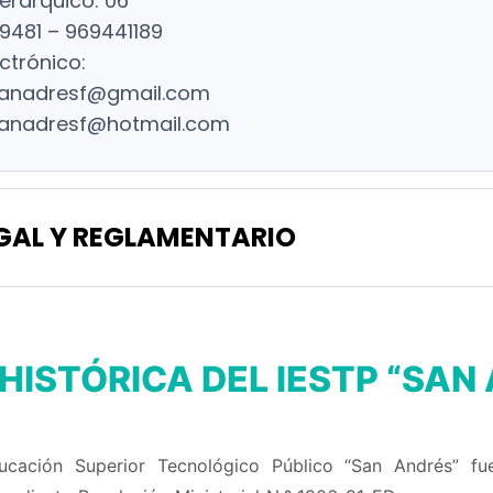
erárquico: 06
9481 – 969441189
ctrónico:
sanadresf@gmail.com
sanadresf@hotmail.com
GAL Y REGLAMENTARIO
HISTÓRICA DEL IESTP “SAN
ducación Superior Tecnológico Público “San Andrés” f