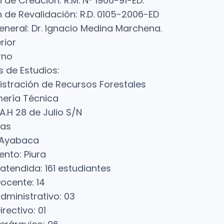
 de Creación: R.M. Nº 1906-91-ED.
 de Revalidación: R.D. 0105-2006-ED
eneral: Dr. Ignacio Medina Marchena.
rior
rno
 de Estudios:
stración de Recursos Forestales
mería Técnica
 A.H 28 de Julio S/N
ías
: Ayabaca
nto: Piura
atendida: 161 estudiantes
ocente: 14
dministrativo: 03
rectivo: 01