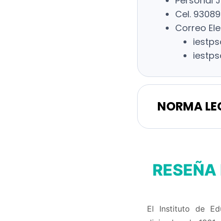
Personal J
Cel. 93089
Correo Ele
iestp
iestp
NORMA LE
RESEÑA 
El Instituto de E