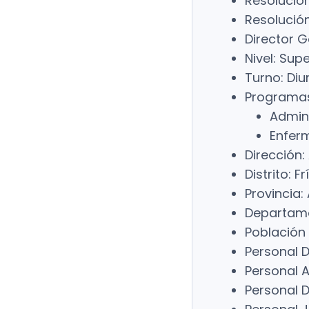
Resolución
Resolución
Director G
Nivel: Supe
Turno: Diu
Programas
Admini
Enfer
Dirección:
Distrito: Fr
Provincia
Departame
Población 
Personal D
Personal A
Personal Di