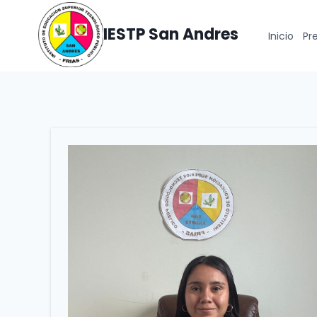
Skip
to
IESTP San Andres
Inicio
Pr
content